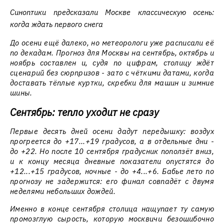
Синоптики предсказали Москве классическую осень:
когда ждать первого снега
До осени ещё далеко, но метеорологи уже расписали её
по декадам. Прогноз для Москвы на сентябрь, октябрь и
ноябрь составлен и, судя по цифрам, столицу ждёт
сценарий без сюрпризов - зато с чёткими датами, когда
доставать тёплые куртки, скребки для машин и зимние
шины.
Сентябрь: тепло уходит не сразу
Первые десять дней осени дадут передышку: воздух
прогреется до +17...+19 градусов, а в отдельные дни -
до +22. Но после 10 сентября градусник поползёт вниз,
и к концу месяца дневные показатели опустятся до
+12...+15 градусов, ночные - до +4...+6. Бабье лето по
прогнозу не задержится: его финал совпадёт с двумя
неделями небольших дождей.
Именно в конце сентября столица нащупает ту самую
промозглую сырость, которую москвичи безошибочно