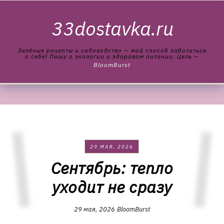
Skip to content
33dostavka.ru
Зелёные рецепты и садоводство — мой способ заботиться
о себе! Пишу о экологии и здоровом питании. Цель —
BloomBurst
29 МАЯ, 2026
Сентябрь: тепло
уходит не сразу
29 мая, 2026
BloomBurst