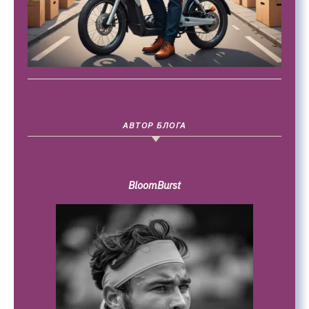
АВТОР БЛОГА
BloomBurst